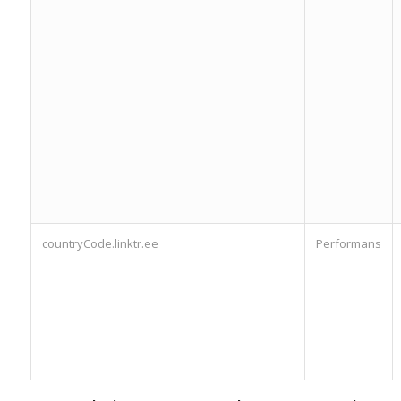
countryCode.linktr.ee
Performans