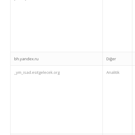
bh.yandex.ru
Diğer
_ym_isad.esitgelecek.org
Analitik