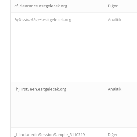
cf_clearance.esitgelecek.org
Diğer
hjSessionUser
*.esitgelecek.org
Analitik
_hjFirstSeen.esitgelecek.org
Analitik
_hjIncludedInSessionSample_3110319
Diğer