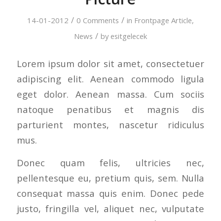
/
/
14-01-2012
0 Comments
in
Frontpage Article
,
/
News
by
esitgelecek
Lorem ipsum dolor sit amet, consectetuer
adipiscing elit. Aenean commodo ligula
eget dolor. Aenean massa. Cum sociis
natoque penatibus et magnis dis
parturient montes, nascetur ridiculus
mus.
Donec quam felis, ultricies nec,
pellentesque eu, pretium quis, sem. Nulla
consequat massa quis enim. Donec pede
justo, fringilla vel, aliquet nec, vulputate