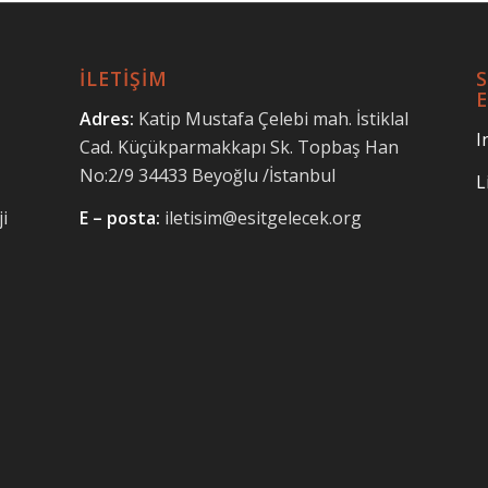
İLETİŞİM
E
Adres:
Katip Mustafa Çelebi mah.
İstiklal
I
Cad. Küçükparmakkapı Sk.
Topbaş Han
No:2/9 34433
Beyoğlu /İstanbul
L
i
E – posta:
iletisim@esitgelecek.org